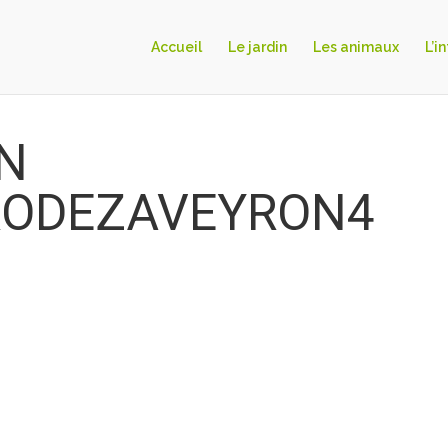
Accueil
Le jardin
Les animaux
L’i
N
RODEZAVEYRON4